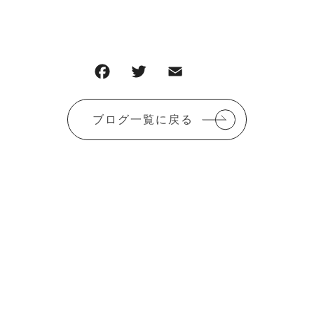
F
T
E
共
a
w
m
有
c
it
ai
ブログ一覧に戻る
e
te
l
b
r
o
o
k