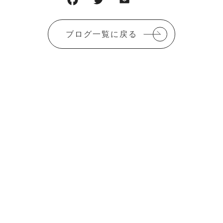
F
T
E
共
a
w
m
有
c
it
ai
ブログ一覧に戻る
e
te
l
b
r
o
o
k