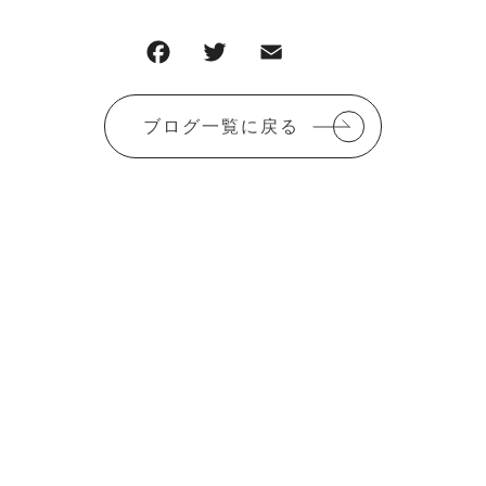
F
T
E
共
a
w
m
有
c
it
ai
ブログ一覧に戻る
e
te
l
b
r
o
o
k