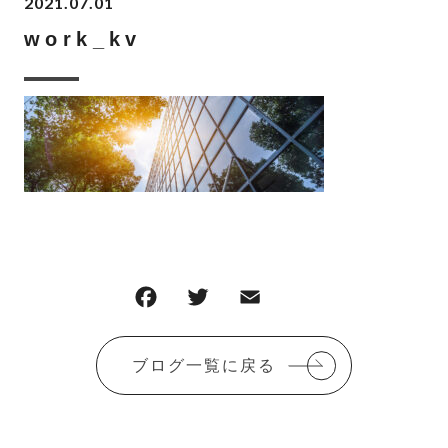
2021.07.01
work_kv
F
T
E
共
a
w
m
有
c
it
ai
ブログ一覧に戻る
e
te
l
b
r