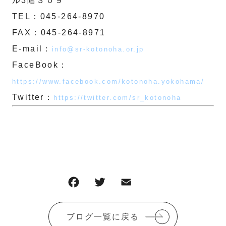
ル3階３０９
TEL：045-264-8970
FAX：045-264-8971
E-mail：
info@sr-kotonoha.or.jp
FaceBook：
https://www.facebook.com/kotonoha.yokohama/
Twitter：
https://twitter.com/sr_kotonoha
F
T
E
共
a
w
m
有
c
it
ai
ブログ一覧に戻る