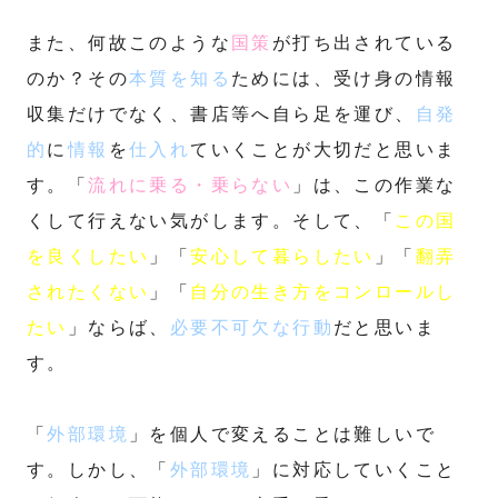
また、何故このような
国策
が打ち出されている
のか？その
本質を知る
ためには、受け身の情報
収集だけでなく、書店等へ自ら足を運び、
自発
的
に
情報
を
仕入れ
ていくことが大切だと思いま
す。「
流れに乗る・乗らない
」は、この作業な
くして行えない気がします。そして、「
この国
を良くしたい
」「
安心して暮らしたい
」「
翻弄
されたくない
」「
自分の生き方をコンロールし
たい
」ならば、
必要不可欠な行動
だと思いま
す。
「
外部環境
」を個人で変えることは難しいで
す。しかし、「
外部環境
」に対応していくこと