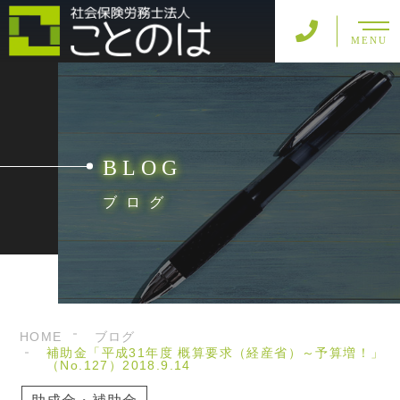
MENU
BLOG
ブログ
HOME
ブログ
補助金「平成31年度 概算要求（経産省）～予算増！」
（No.127）2018.9.14