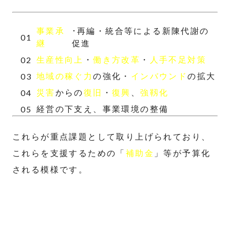
事業承
･再編・統合等による新陳代謝の
継
促進
生産性向上
・
働き方改革
・
人手不足対策
地域の稼ぐ力
の強化・
インバウンド
の拡大
災害
からの
復旧
・
復興
、
強靱化
経営の下支え、事業環境の整備
これらが重点課題として取り上げられており、
これらを支援するための「
補助金
」等が予算化
される模様です。