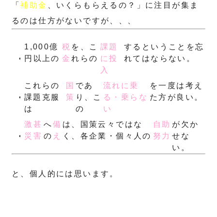
「
補助金
、いくらもらえるの？」に注目が集ま
るのは仕方がないですが、、、
1,000億
税
を、こ
課題
するということを忘
円以上の
金
れらの
に投
れてはならない。
入
これらの
国
であ
流れに乗
を一度は考え
課題克服
策
り、こ
る・乗らな
た方が良い。
は
の
い
激甚
へ
備
は、国策云々ではな
自助
が欠か
災害
の
え
く、各企業・個々人の
努力
せな
い。
と、個人的には思います。