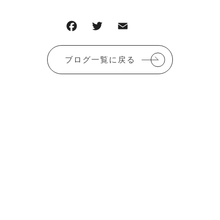
F
T
E
共
a
w
m
有
c
it
ai
ブログ一覧に戻る
e
te
l
b
r
o
o
k