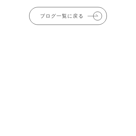
a
w
m
有
c
it
ai
ブログ一覧に戻る
e
te
l
b
r
o
o
k