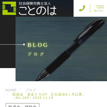
MENU
BLOG
ブログ
HOME
ブログ
助成金「賃金５％UP、正社員化6ヶ月以降」
（No.269）2019.11.19