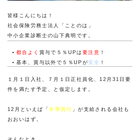
皆様こんにちは！
社会保険労務士法人「ことのは」
中小企業診断士の山下典明です。
都合よく
賞与で５％UPは
要注意
！
基本、賞与以外で５％UPが
安全
！
１月１日入社、７月１日正社員化、12月31日要
件を満たす予定、と仮定します。
12月といえば「
冬季賞与
」が支給される会社も
おおいはず。
そんなとき、、、