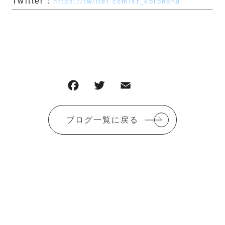
Twitter：
https://twitter.com/sr_kotonoha
F
T
E
共
a
w
m
有
c
it
ai
ブログ一覧に戻る
e
te
l
b
r
o
o
k