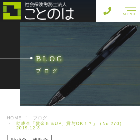
MENU
BLOG
ブログ
HOME
ブログ
助成金「賃金５％UP、賞与OK！？」（No.270）
2019.12.3