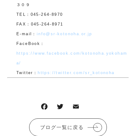
３０９
TEL：045-264-8970
FAX：045-264-8971
E-mail：
info@sr-kotonoha.or.jp
FaceBook：
https://www.facebook.com/kotonoha.yokoham
a/
Twitter：
https://twitter.com/sr_kotonoha
F
T
E
共
a
w
m
有
c
it
ai
ブログ一覧に戻る