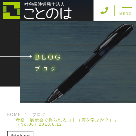
MENU
BLOG
ブログ
HOME
ブログ
考察「展示会で得られるコト（何を学ぶか？）」
（No.86）2018.6.12