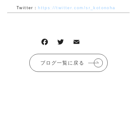
Twitter：
https://twitter.com/sr_kotonoha
F
T
E
共
a
w
m
有
c
it
ai
ブログ一覧に戻る
e
te
l
b
r
o
o
k