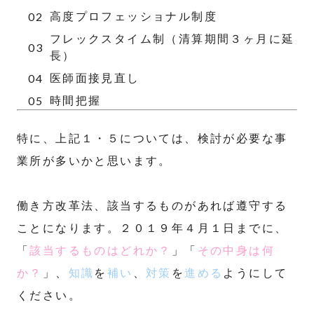
高度プロフェッショナル制度
フレックスタイム制（清算期間３ヶ月に延
長）
医師面接見直し
時間把握
特に、上記１・５については、検討が必要な事
業所が多いかと思います。
働き方改革法、該当するものがあれば遵守する
ことになります。２０１９年４月１日までに、
「
該当するものはどれか？
」「
その中身は何
か？
」、
知識
を
補い
、
対策
を
進める
ようにして
ください。