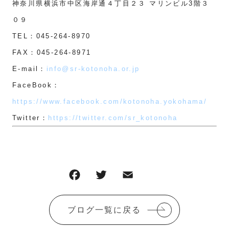
神奈川県横浜市中区海岸通４丁目２３ マリンビル3階３
０９
TEL：045-264-8970
FAX：045-264-8971
E-mail：
info@sr-kotonoha.or.jp
FaceBook：
https://www.facebook.com/kotonoha.yokohama/
Twitter：
https://twitter.com/sr_kotonoha
F
T
E
共
a
w
m
有
c
it
ai
ブログ一覧に戻る
e
te
l