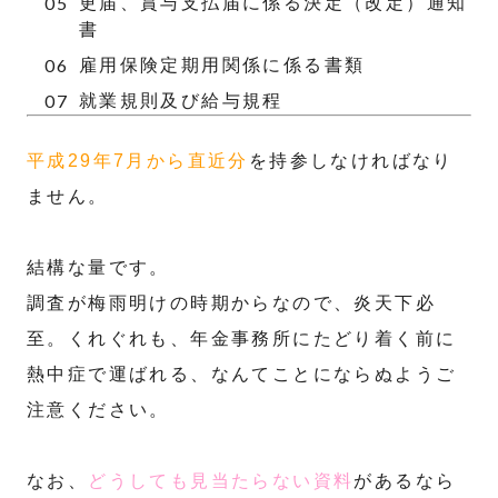
更届、賞与支払届に係る決定（改定）通知
書
雇用保険定期用関係に係る書類
就業規則及び給与規程
平成29年7月から直近分
を持参しなければなり
ません。
結構な量です。
調査が梅雨明けの時期からなので、炎天下必
至。くれぐれも、年金事務所にたどり着く前に
熱中症で運ばれる、なんてことにならぬようご
注意ください。
なお、
どうしても見当たらない資料
があるなら