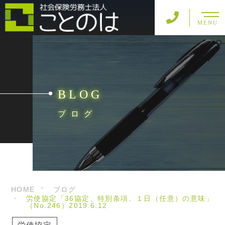
MENU
BLOG
ブログ
HOME
ブログ
労使協定「36協定、特別条項、１日（任意）の意味」
（No.246）2019.6.12