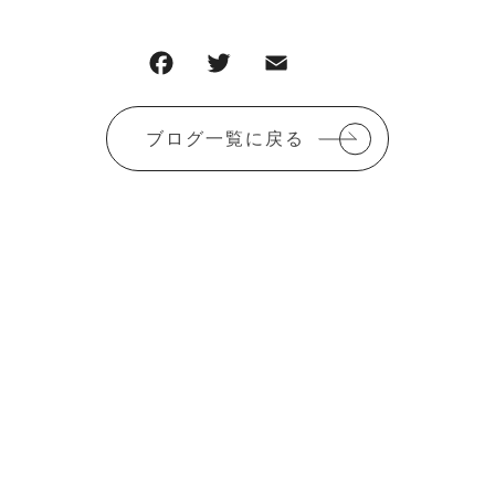
F
T
E
共
a
w
m
有
c
it
ai
ブログ一覧に戻る
e
te
l
b
r
o
o
k