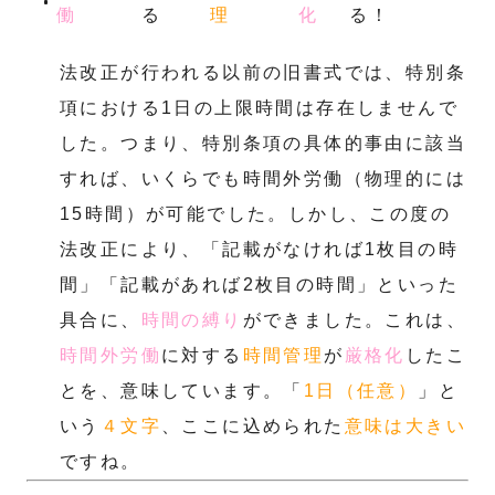
働
る
理
化
る！
法改正が行われる以前の旧書式では、特別条
項における1日の上限時間は存在しませんで
した。つまり、特別条項の具体的事由に該当
すれば、いくらでも時間外労働（物理的には
15時間）が可能でした。しかし、この度の
法改正により、「記載がなければ1枚目の時
間」「記載があれば2枚目の時間」といった
具合に、
時間の縛り
ができました。これは、
時間外労働
に対する
時間管理
が
厳格化
したこ
とを、意味しています。「
1日（任意）
」と
いう
４文字
、ここに込められた
意味は大きい
ですね。