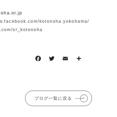
oha.or.jp
ww.facebook.com/kotonoha.yokohama/
er.com/sr_kotonoha
F
T
E
共
a
w
m
有
c
it
ai
e
te
l
b
r
ブログ一覧に戻る
o
o