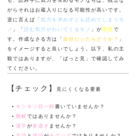
も、読み手に気力を求めるモノならば、残念な
がらそれはお蔵入りになる可能性が高いです。
逆に言えば「
気力を求めずとも読めてしまうモ
ノ
」「
読む気力がわいてくるモノ
」が
理想
で
す。作成なさる方は「
自分だったらどうか？
」
をイメージすると良いでしょう。以下、私の主
観ではありますが、「ぱっと見」で確認してみ
てください。
【チェック】
見にくくなる要素
キツキツ目一杯
書いていませんか？
難解
ではありませんか？
漢字
が
多過ぎ
ませんか？
主語
と
述語
が
チグハグ
ではありませんか？