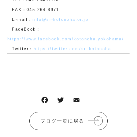
FAX：045-264-8971
E-mail：
info@sr-kotonoha.or.jp
FaceBook：
https://www.facebook.com/kotonoha.yokohama/
Twitter：
https://twitter.com/sr_kotonoha
F
T
E
共
a
w
m
有
c
it
ai
ブログ一覧に戻る
e
te
l