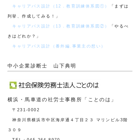
キャリアパス設計（12．教育訓練体系図①）
「まずは
列挙、作成してみる！」
キャリアパス設計（13．教育訓練体系図②）
「やるべ
きはどれか？」
キャリアパス設計（番外編.事業主の想い）
中小企業診断士 山下典明
横浜・馬車道の社労士事務所「ことのは」
〒231-0002
神奈川県横浜市中区海岸通４丁目２３ マリンビル3階
３０９
TEL：045-264-8970