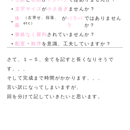
文字サイズ
が
小さ過ぎ
ませんか？
（左寄せ、段落、
体
が
バラバ
ではありません
etc）
裁
ラ
か？
脈絡なく羅列
されていませんか？
配置
・
順序
を意識、工夫していますか？
さて、１～５、全てを記すと長くなりそうで
す、、、
そして完成まで時間がかかります、、、
言い訳になってしまいますが、
回を分けて記していきたいと思います。